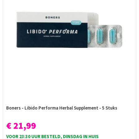
Boners - Libido Performa Herbal Supplement - 5 Stuks
€ 21,99
VOOR 23:30 UUR BESTELD, DINSDAG IN HUIS