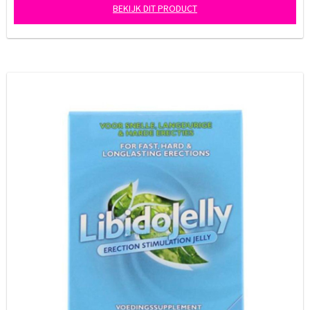
BEKIJK DIT PRODUCT