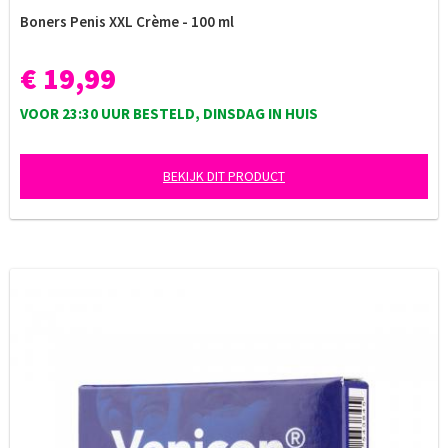
Boners Penis XXL Crème - 100 ml
€ 19,99
VOOR 23:30 UUR BESTELD, DINSDAG IN HUIS
BEKIJK DIT PRODUCT