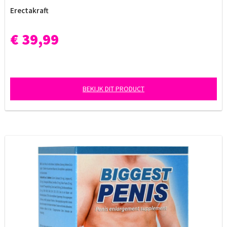
Erectakraft
€ 39,99
BEKIJK DIT PRODUCT