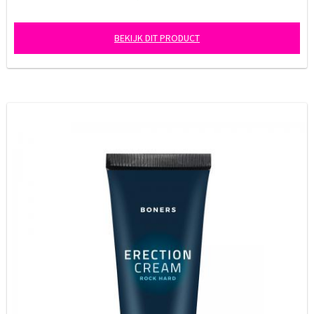
BEKIJK DIT PRODUCT