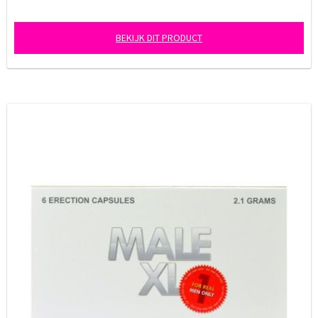
BEKIJK DIT PRODUCT