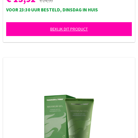
€ 24,99
VOOR 23:30 UUR BESTELD, DINSDAG IN HUIS
BEKIJK DIT PRODUCT