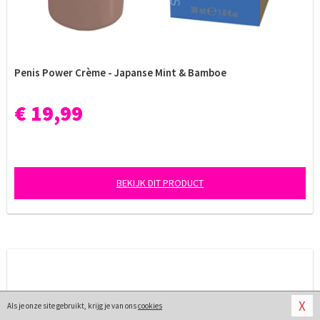
Penis Power Crème - Japanse Mint & Bamboe
€ 19,99
BEKIJK DIT PRODUCT
X
Als je onze site gebruikt, krijg je van ons
cookies