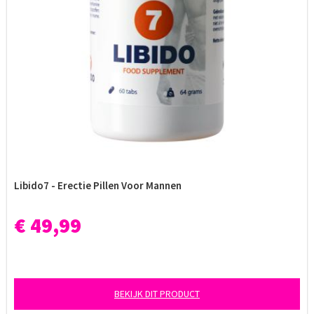
Libido7 - Erectie Pillen Voor Mannen
€ 49,99
BEKIJK DIT PRODUCT