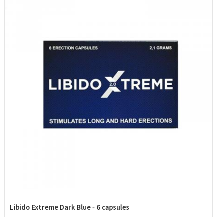
Libido Extreme Dark Blue - 6 capsules