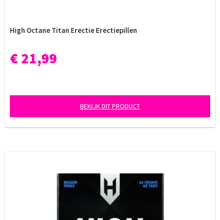
High Octane Titan Erectie Erectiepillen
€ 21,99
BEKIJK DIT PRODUCT