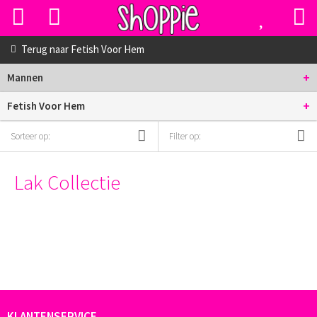
Terug naar
Fetish Voor Hem
+
Mannen
+
Fetish Voor Hem
Sorteer op:
Filter op:
Lak Collectie
KLANTENSERVICE