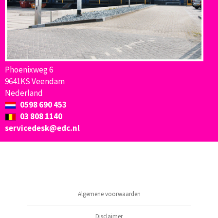
Phoenixweg 6
9641KS Veendam
Nederland
0598 690 453
03 808 1140
servicedesk@edc.nl
Algemene voorwaarden
Disclaimer