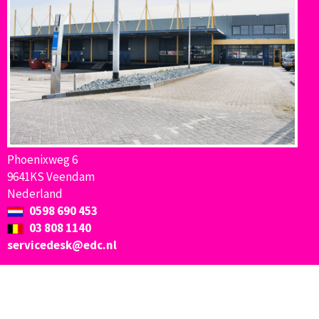
Phoenixweg 6
9641KS Veendam
Nederland
0598 690 453
03 808 1140
servicedesk@edc.nl