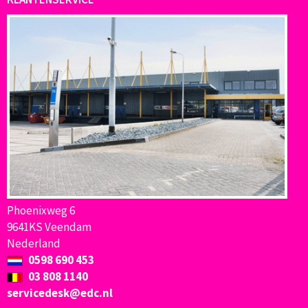
Phoenixweg 6
9641KS Veendam
Nederland
0598 690 453
03 808 1140
servicedesk@edc.nl