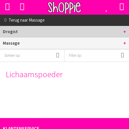
Terug naar
Massage
+
Drogist
+
Massage
Sorteer op:
Filter op:
Lichaamspoeder
KLANTENSERVICE