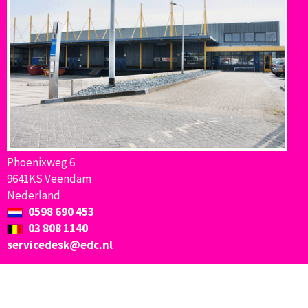
Phoenixweg 6
9641KS Veendam
Nederland
0598 690 453
03 808 1140
servicedesk@edc.nl