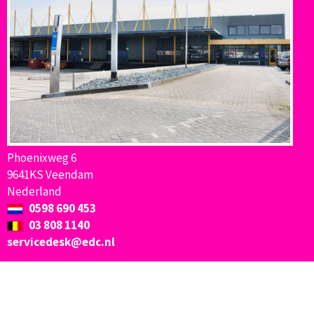
Phoenixweg 6
9641KS Veendam
Nederland
0598 690 453
03 808 1140
servicedesk@edc.nl