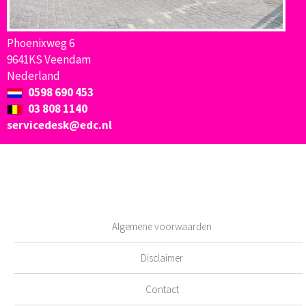
Phoenixweg 6
9641KS Veendam
Nederland
0598 690 453
03 808 1140
servicedesk@edc.nl
Algemene voorwaarden
Disclaimer
Contact