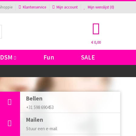
Shoppie
Klantenservice
Mijn account
Mijn wenslijst (
0
)
€ 0,00
BDSM
Fun
SALE
Bellen
+31 598 690453
Mailen
Stuur een e-mail