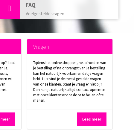
FAQ
Veelgestelde vragen
Vragen
hop? Laat
Tijdens het online shoppen, het afronden van
n je.
je bestelling of na ontvangst van je bestelling
ws is,
kan het natuurlijk voorkomen dat je vragen
nnen wij
hebt. Hier vind je de meest gestelde vragen
jven
van onze klanten. Staat je vraag er niet bij?
omst
Dan kun je natuurlijk altijd contact opnemen
met onze klantenservice door te bellen of te
mailen.
 meer
Lees meer