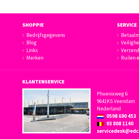
SHOPPIE
SERVICE
Bedrijfsgegevens
Betaal
Blog
Veilighe
Links
Verzend
Merken
Ruilen 
KLANTENSERVICE
Phoenixweg 6
9641KS Veendam
Nederland
0598 690 453
03 808 1140
servicedesk@edc