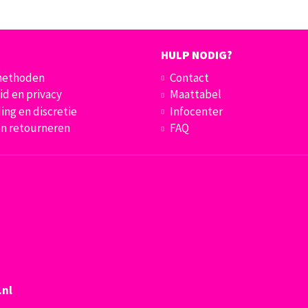
HULP NODIG?
methoden
Contact
id en privacy
Maattabel
ing en discretie
Infocenter
en retourneren
FAQ
.nl