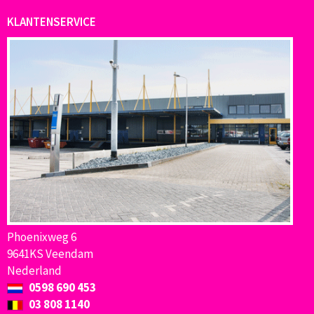
KLANTENSERVICE
Phoenixweg 6
9641KS Veendam
Nederland
0598 690 453
03 808 1140