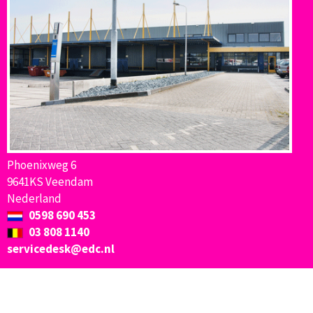
Phoenixweg 6
9641KS Veendam
Nederland
0598 690 453
03 808 1140
servicedesk@edc.nl