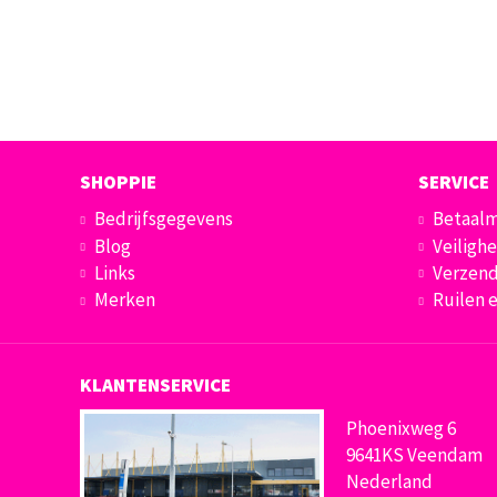
SHOPPIE
SERVICE
Bedrijfsgegevens
Betaal
Blog
Veilighe
Links
Verzend
Merken
Ruilen 
KLANTENSERVICE
Phoenixweg 6
9641KS Veendam
Nederland