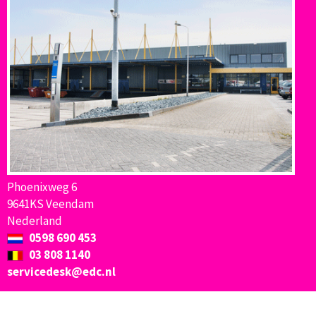
Phoenixweg 6
9641KS Veendam
Nederland
0598 690 453
03 808 1140
servicedesk@edc.nl