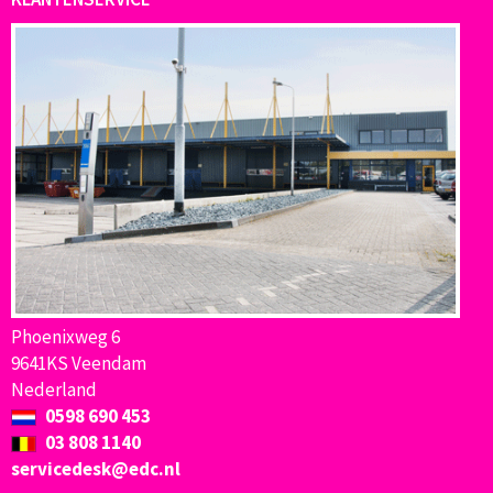
Phoenixweg 6
9641KS Veendam
Nederland
0598 690 453
03 808 1140
servicedesk@edc.nl