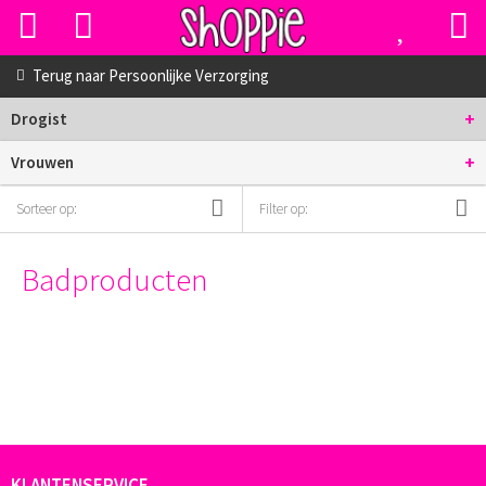
Terug naar
Persoonlijke Verzorging
+
Drogist
+
Vrouwen
Sorteer op:
Filter op:
Badproducten
KLANTENSERVICE