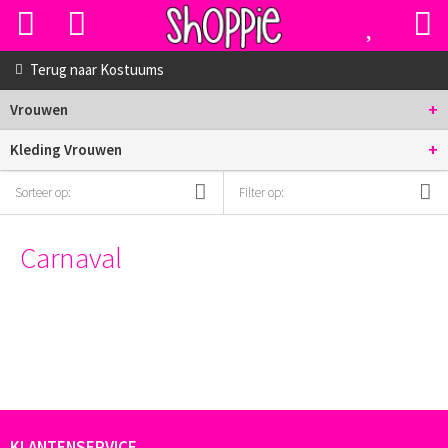
Terug naar
Kostuums
+
Vrouwen
+
Kleding Vrouwen
Sorteer op:
Filter op:
Carnaval
KLANTENSERVICE