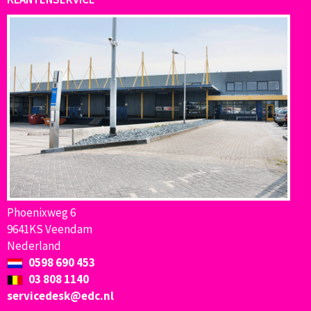
Phoenixweg 6
9641KS Veendam
Nederland
0598 690 453
03 808 1140
servicedesk@edc.nl