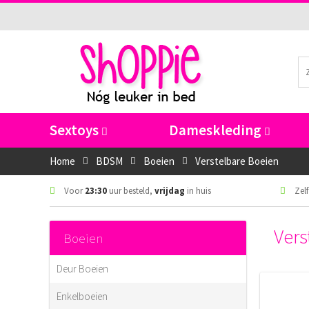
Sextoys
Dameskleding
Home
BDSM
Boeien
Verstelbare Boeien
Voor
23:30
uur besteld,
vrijdag
in huis
Zelf
Vers
Boeien
Deur Boeien
Enkelboeien