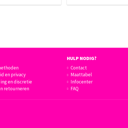
HULP NODIG?
methoden
Contact
id en privacy
Maattabel
ing en discretie
Infocenter
en retourneren
FAQ