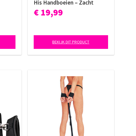
His Handboeien – Zacht
Velvet
€ 19,99
BEKIJK DIT PRODUCT