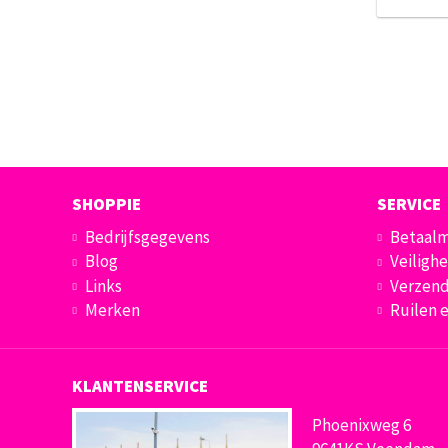
SHOPPIE
SERVICE
Bedrijfsgegevens
Betaal
Blog
Veilighe
Links
Verzend
Merken
Ruilen 
KLANTENSERVICE
Phoenixweg 6