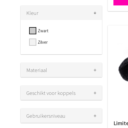
+
-
Kleur
Zwart
Zilver
+
Materiaal
+
Geschikt voor koppels
+
Gebruikersniveau
Limit