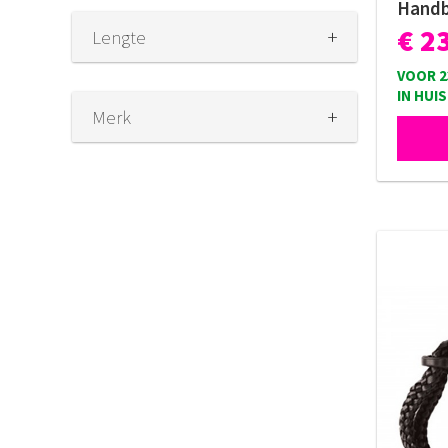
Handb
€ 2
+
Lengte
VOOR 2
IN HUIS
+
Merk