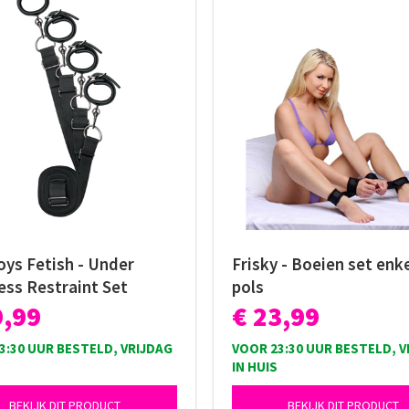
oys Fetish - Under
Frisky - Boeien set enk
ess Restraint Set
pols
9,99
€ 23,99
3:30 UUR BESTELD, VRIJDAG
VOOR 23:30 UUR BESTELD, V
IN HUIS
BEKIJK DIT PRODUCT
BEKIJK DIT PRODUCT