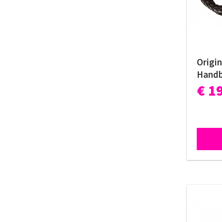
Origin
Handb
€ 1